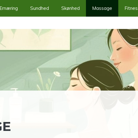
Ernæring
Sundhed
Skønhed
Massage
Fitnes
GE