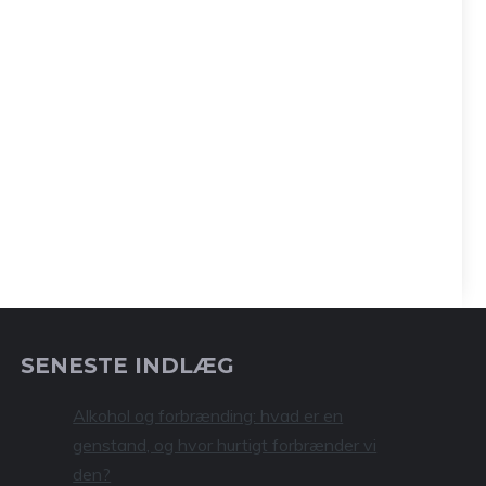
SENESTE INDLÆG
Alkohol og forbrænding: hvad er en
genstand, og hvor hurtigt forbrænder vi
den?