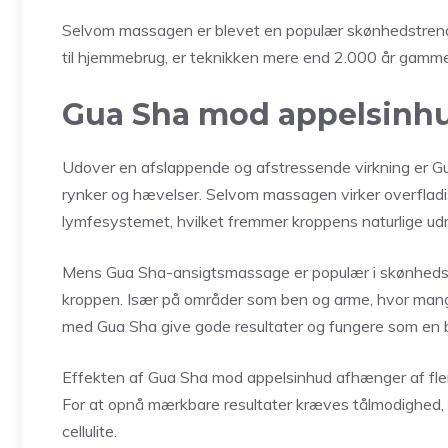
Selvom massagen er blevet en populær skønhedstre
til hjemmebrug, er teknikken mere end 2.000 år gammel o
Gua Sha mod appelsinhu
Udover en afslappende og afstressende virkning er Gu
rynker og hævelser. Selvom massagen virker overfladi
lymfesystemet, hvilket fremmer kroppens naturlige ud
Mens Gua Sha-ansigtsmassage er populær i skønhedsru
kroppen. Især på områder som ben og arme, hvor man
med Gua Sha give gode resultater og fungere som en 
Effekten af Gua Sha mod appelsinhud afhænger af fler
For at opnå mærkbare resultater kræves tålmodighed, da
cellulite.