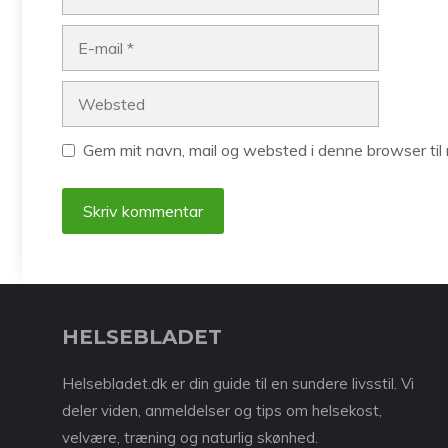
E-
mail
Websted
Gem mit navn, mail og websted i denne browser ti
A
l
t
HELSEBLADET
e
r
Helsebladet.dk er din guide til en sundere livsstil. Vi
n
deler viden, anmeldelser og tips om helsekost,
a
velvære, træning og naturlig skønhed.
t