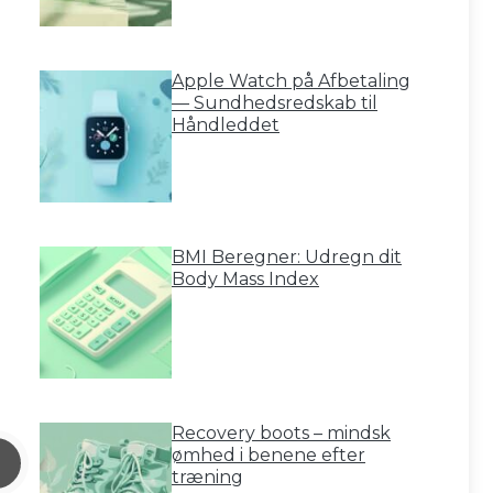
Apple Watch på Afbetaling
— Sundhedsredskab til
Håndleddet
BMI Beregner: Udregn dit
Body Mass Index
Recovery boots – mindsk
ømhed i benene efter
træning