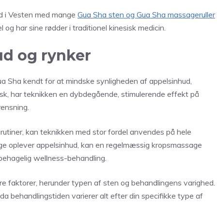
nd i Vesten med mange
Gua Sha sten og Gua Sha massageruller
g har sine rødder i traditionel kinesisk medicin.
d og rynker
a Sha kendt for at mindske synligheden af appelsinhud,
sk, har teknikken en dybdegående, stimulerende effekt på
rensning.
tiner, kan teknikken med stor fordel anvendes på hele
ge oplever appelsinhud, kan en regelmæssig kropsmassage
behagelig wellness-behandling.
e faktorer, herunder typen af sten og behandlingens varighed.
 behandlingstiden varierer alt efter din specifikke type af