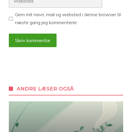
Gem mit navn, mail og websted i denne browser til
næste gang jeg kommenterer.
A
l
t
e
r
ANDRE LÆSER OGSÅ
n
a
t
i
v