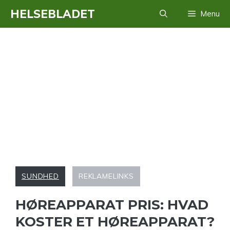
Hop
HELSEBLADET
Menu
til
indhold
SUNDHED
REKLAMELINKS
HØREAPPARAT PRIS: HVAD
KOSTER ET HØREAPPARAT?