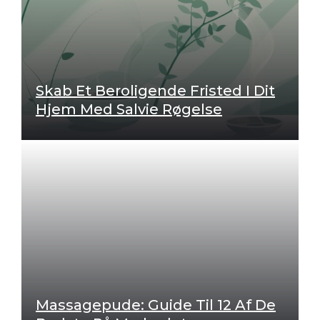
e
:
Skab Et Beroligende Fristed I Dit
Hjem Med Salvie Røgelse
Massagepude: Guide Til 12 Af De