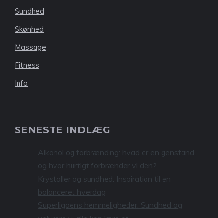
Sundhed
Skønhed
Massage
Fitness
Info
SENESTE INDLÆG
Alkohol og forbrænding: hvad er en genstand,
og hvor hurtigt forbrænder vi den?
Krystaller og sundhed: Inspiration til en
balanceret hverdag
Superligaens hemmeligheder: Sundhed og