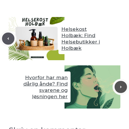
Helsekost
Holbæk: Find
Helsebutikker i
Holbæk
Hvorfor har man
dårlig ånde? Find
svarene og
løsningen her