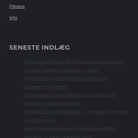
Fitness
Info
SENESTE INDLÆG
Alkohol og forbrænding: hvad er en genstand,
og hvor hurtigt forbrænder vi den?
Krystaller og sundhed: Inspiration til en
balanceret hverdag
Superligaens hemmeligheder: Sundhed og
velvære vi alle kan lære af
At finde en god tandlæge — en guide til dit smil
og din tryghed
Derfor kan havefigurer styrke dit mentale
velvære — mere end bare pynt