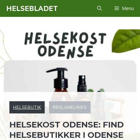
Hop
HELSEBLADET
Menu
til
indhold
HELSEBUTIK
REKLAMELINKS
HELSEKOST ODENSE: FIND
HELSEBUTIKKER I ODENSE