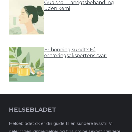
Gua sha — ansigtsbehandling
uden kemi
Er honning sundt? Få
ernæringsekspertens svar!
HELSEBLADET
Helsebladet.dk er din guide til en sundere livsstil. Vi
deler viden, anmeldelser og tips om helsekost, velvære,