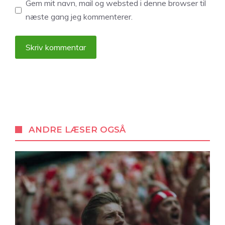
Gem mit navn, mail og websted i denne browser til
næste gang jeg kommenterer.
A
l
t
e
r
ANDRE LÆSER OGSÅ
n
a
t
i
v
e
: