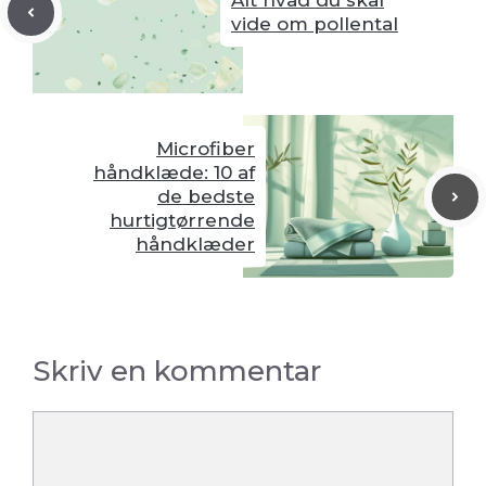
Alt hvad du skal
vide om pollental
Microfiber
håndklæde: 10 af
de bedste
hurtigtørrende
håndklæder
Skriv en kommentar
Kommentar