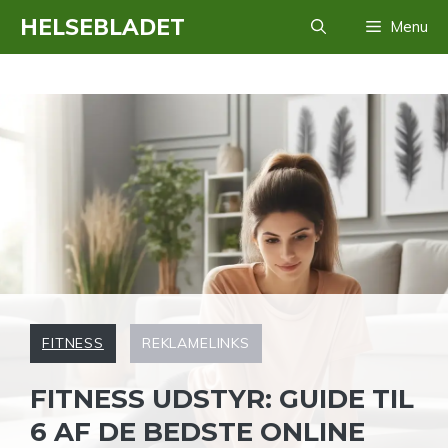
Hop
HELSEBLADET
Menu
til
indhold
FITNESS
REKLAMELINKS
FITNESS UDSTYR: GUIDE TIL
6 AF DE BEDSTE ONLINE