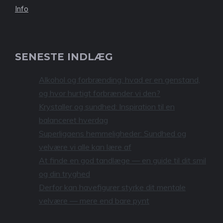
Info
SENESTE INDLÆG
Alkohol og forbrænding: hvad er en genstand,
og hvor hurtigt forbrænder vi den?
Krystaller og sundhed: Inspiration til en
balanceret hverdag
Superligaens hemmeligheder: Sundhed og
velvære vi alle kan lære af
At finde en god tandlæge — en guide til dit smil
og din tryghed
Derfor kan havefigurer styrke dit mentale
velvære — mere end bare pynt