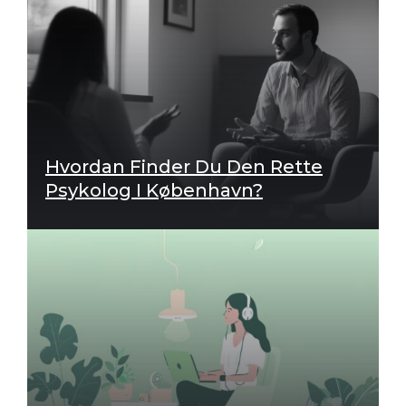
i
v
e
:
Hvordan Finder Du Den Rette
Psykolog I København?