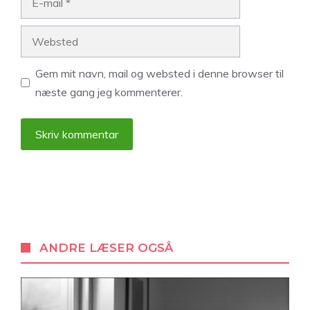
mail
Websted
Gem mit navn, mail og websted i denne browser til
næste gang jeg kommenterer.
A
l
t
e
r
ANDRE LÆSER OGSÅ
n
a
t