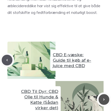
æblecidereddike har vist sig effektive til at give både
dit stofskifte og fedtforbrænding et naturligt boost.
CBD E-væske:
Guide til køb af e-
juice med CBD
CBD Til Dyr: CBD
Olie til Hunde &
Katte (Sådan
virker det)