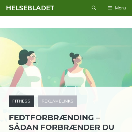
Hop
HELSEBLADET
Menu
til
indhold
FITNESS
REKLAMELINKS
FEDTFORBRÆNDING –
SÅDAN FORBRÆNDER DU