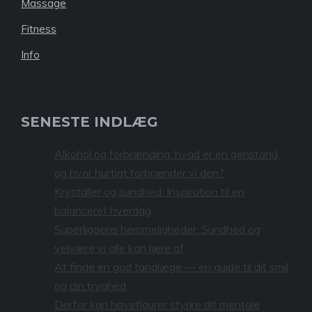
Massage
Fitness
Info
SENESTE INDLÆG
Alkohol og forbrænding: hvad er en genstand,
og hvor hurtigt forbrænder vi den?
Krystaller og sundhed: Inspiration til en
balanceret hverdag
Superligaens hemmeligheder: Sundhed og
velvære vi alle kan lære af
At finde en god tandlæge — en guide til dit smil
og din tryghed
Derfor kan havefigurer styrke dit mentale