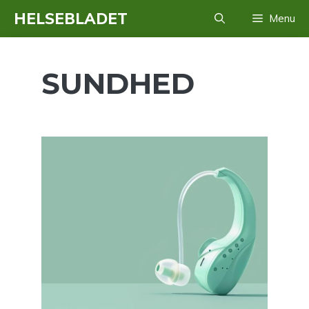
Hop
HELSEBLADET
Menu
til
indhold
SUNDHED